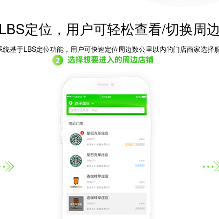
门店手机收银
供应商管理
资金明细
LBS定位，用户可轻松查看/切换周
门店结算
订单管理
物流管理
系统基于LBS定位功能，用户可快速定位周边数公里以内的门店商家选择服
门店收银
可视化装修
可视化装修