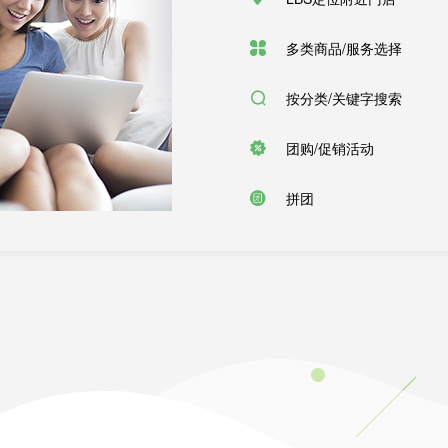
多类商品/服务选择
按分类/关键字搜索
团购/促销活动
拼团
门店
线上商家
平台运营
门店管理app端，方便门店商家管理
充分考虑在运营过程中不同角色的使用
负责平台运营、操控所有终端数据、
管理系统，方便您进行管理和运营
门店管理
入驻商审核
商品管理
门店配送
店铺管理
订单管理